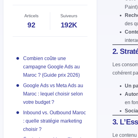
Paint)
Reche
Articels
Suiveurs
des q
92
192K
Conte
interac
2. Stra
Combien coûte une
Les consomm
campagne Google Ads au
cohérent pa
Maroc ? (Guide prix 2026)
Google Ads vs Meta Ads au
Un pa
Maroc : lequel choisir selon
Autom
votre budget ?
en fon
Soci
Inbound vs. Outbound Maroc
3. L’Es
: quelle stratégie marketing
choisir ?
Le contenu 