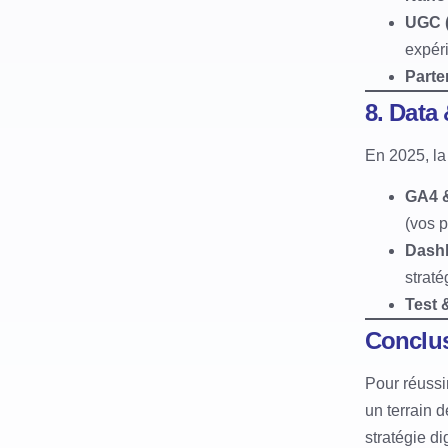
UGC (
expér
Parte
8. Data
En 2025, la
GA4 &
(vos p
Dashb
straté
Test 
Conclu
Pour réussir
un terrain 
stratégie di