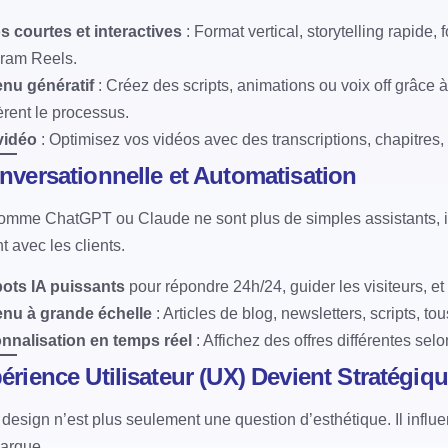
s courtes et interactives
: Format vertical, storytelling rapide,
gram Reels.
nu génératif
: Créez des scripts, animations ou voix off grâce
rent le processus.
vidéo
: Optimisez vos vidéos avec des transcriptions, chapitres, e
onversationnelle et Automatisation
comme ChatGPT ou Claude ne sont plus de simples assistants, il
t avec les clients.
ots IA puissants
pour répondre 24h/24, guider les visiteurs, et 
nu à grande échelle
: Articles de blog, newsletters, scripts, t
nnalisation en temps réel
: Affichez des offres différentes selon
périence Utilisateur (UX) Devient Stratégiq
 design n’est plus seulement une question d’esthétique. Il influ
arque.