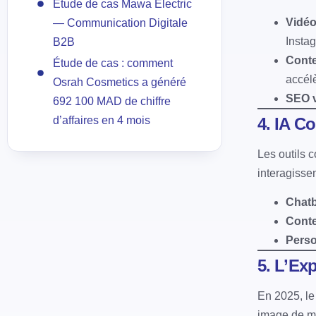
Étude de cas Mawa Electric
Vidéo
— Communication Digitale
Insta
B2B
Conte
Étude de cas : comment
accélè
Osrah Cosmetics a généré
SEO 
692 100 MAD de chiffre
4. IA C
d’affaires en 4 mois
Les outils 
interagissen
Chatb
Conte
Perso
5. L’Ex
En 2025, le
image de m