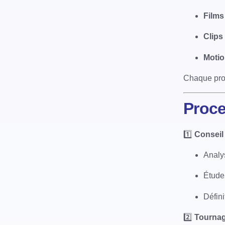
Films
Clips
Motio
Chaque proj
Proce
1️⃣
Conseil 
Analys
Étude
Défini
2️⃣
Tournag