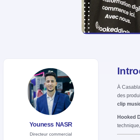
Intr
À Casablan
des produi
clip musi
Hooked Di
Youness NASR
technique,
Directeur commercial