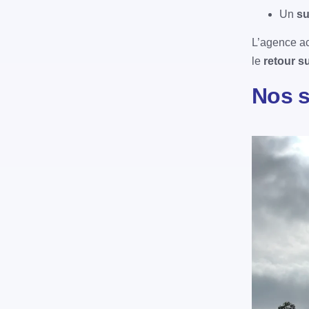
Un
su
L’agence ac
le
retour s
Nos s