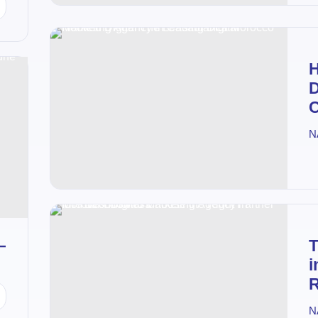
H
D
C
N
—
T
i
R
N