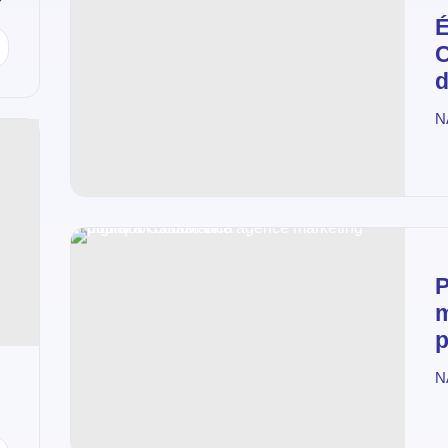
?
É
C
d
N
P
m
p
N